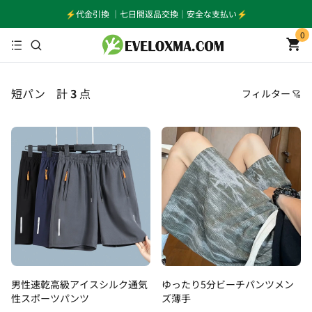
⚡️代金引換 ｜七日間返品交換｜安全な支払い⚡️
0
短パン
計
3
点
フィルター
価格
おすすめ順
安い順
高い順
新着順
古い順
男性速乾高級アイスシルク通気
ゆったり5分ビーチパンツメン
性スポーツパンツ
ズ薄手